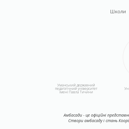
Школи
Уманський державний
педагогічний університет
Ун
імені Павла Тичини
Амбасади - це офіційні представ
Створи амбасаду і стань Коорд