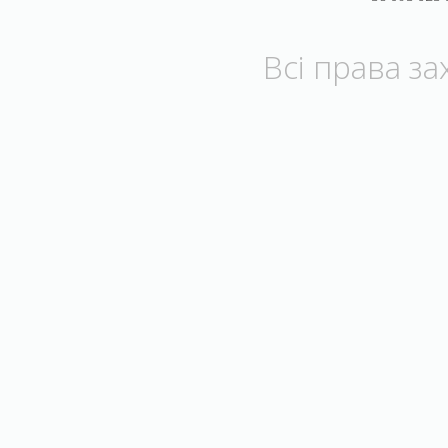
Всі права з
Національний
Ки
фармацевтичний
ун
університет
Львівська національная
Нац
академія мистецтв
"