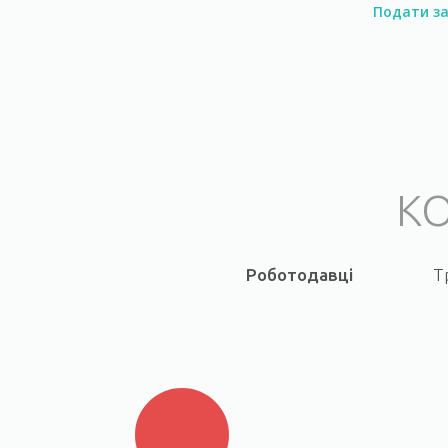
Подати за
Національний університет
Жи
"Києво-Могилянська
у
академія"
К
Роботодавці
Т
Львівський національний
Хар
університет імені Івана
ек
Франка
і