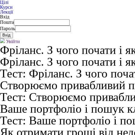
Цілі
Курси
Лекції
Вхід
Пошта
Пароль
Увійти
Фріланс. З чого почати і 
Фріланс. З чого почати і 
Тест:
Фріланс. З чого поча
Створюємо привабливий пр
Тест:
Створюємо приваблив
Ваше портфоліо і пошук кл
Тест:
Ваше портфоліо і по
Як отримати гроші від нед