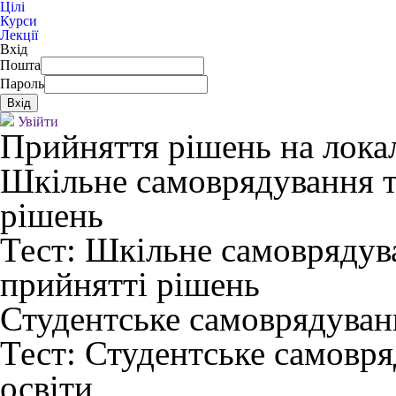
Цілі
Курси
Лекції
Вхід
Пошта
Пароль
Увійти
Прийняття рішень на лока
Шкільне самоврядування т
рішень
Тест:
Шкільне самоврядува
прийнятті рішень
Студентське самоврядуванн
Тест:
Студентське самовря
освіти