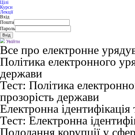
Цілі
Курси
Лекції
Вхід
Пошта
Пароль
Увійти
Все про електронне уряду
Політика електронного уря
держави
Тест:
Політика електронног
прозорість держави
Електронна ідентифікація 
Тест:
Електронна ідентифік
Подолання корупції у сфер